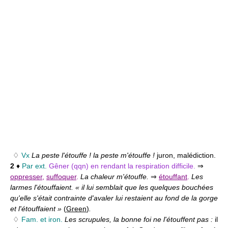
♢
Vx
La peste l'étouffe ! la peste m'étouffe !
juron, malédiction.
2
♦
Par ext.
Gêner (qqn) en rendant la respiration difficile.
⇒
oppresser
,
suffoquer
.
La chaleur m'étouffe.
⇒
étouffant
.
Les
larmes l'étouffaient. « il lui semblait que les quelques bouchées
qu'elle s'était contrainte d'avaler lui restaient au fond de la gorge
et l'étouffaient »
(
Green
)
.
♢
Fam. et iron.
Les scrupules, la bonne foi ne l'étouffent pas :
il