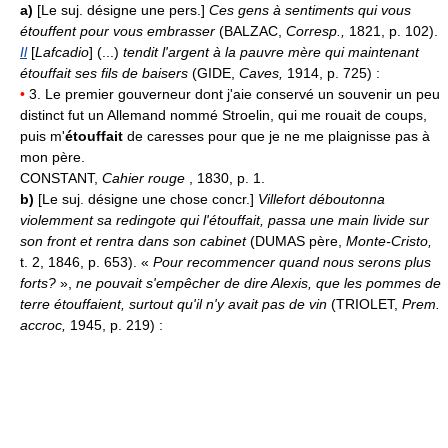
a)
[Le suj. désigne une pers.]
Ces gens à sentiments qui vous
étouffent pour vous embrasser
(BALZAC,
Corresp.,
1821, p. 102).
Il
[
Lafcadio
] (...)
tendit l'argent à la pauvre mère qui maintenant
étouffait ses fils de baisers
(GIDE,
Caves,
1914, p. 725) :
•
3. Le premier gouverneur dont j'aie conservé un souvenir un peu
distinct fut un Allemand nommé Stroelin, qui me rouait de coups,
puis m'
étouffait
de caresses pour que je ne me plaignisse pas à
mon père.
CONSTANT,
Cahier rouge
, 1830, p. 1.
b)
[Le suj. désigne une chose concr.]
Villefort déboutonna
violemment sa redingote qui l'étouffait, passa une main livide sur
son front et rentra dans son cabinet
(DUMAS père,
Monte-Cristo,
t. 2, 1846, p. 653). «
Pour recommencer quand nous serons plus
forts?
»,
ne pouvait s'empêcher de dire Alexis, que les pommes de
terre étouffaient, surtout qu'il n'y avait pas de vin
(TRIOLET,
Prem.
accroc,
1945, p. 219) :