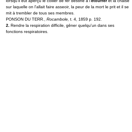
lorsqu'il eut aperçu le collier de fer destiné à l'
étouffer
et la chaise
sur laquelle on l'allait faire asseoir, la peur de la mort le prit et il se
mit à trembler de tous ses membres.
PONSON DU TERR.,
Rocambole,
t. 4, 1859 p. 192.
2.
Rendre la respiration difficile, gêner quelqu'un dans ses
fonctions respiratoires.