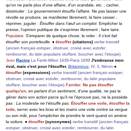
qu'on ne parle plus d'une affaire, d'un scandale, etc. ; cacher,
dissimuler :
Le gouvernement étouffa l'affaire.
Ne pas laisser une
révolte se produire, se manifester librement, la faire cesser ;
réprimer, juguler :
Étouffer dans l'œuf un complot.
Empêcher la
presse, l'opinion publique de s'exprimer librement ; faire taire.
Populaire.
S'emparer de quelque chose, le voler :
Il s'est fait
étouffer son portefeuille.
●
étouffer
(citations)
verbe transitif
(ancien français
estoper
, obstruer, croisé avec
estofer
,
rembourrer, du latin populaire
stuffare
, boucher avec l'étoupe)
Jean
Racine
La Ferté-Milon 1639-Paris 1699
J'embrasse mon
rival, mais c'est pour l'étouffer.
Britannicus
, IV, 3, Néron
●
étouffer
(expressions)
verbe transitif
(ancien français
estoper
,
obstruer, croisé avec
estofer
, rembourrer, du latin populaire
stuffare
, boucher avec l'étoupe)
Familier.
Ne pas étouffer
quelqu'un,
en parlant d'un sentiment, d'une qualité, ne pas le
gêner dans son action parce qu'il ne l'éprouve pas, ne la possède
pas :
La modestie ne t'étouffe pas.
Étouffer une voile, étouffer la
toile,
serrer avec les bras et les mains une voile contre sa vergue
ou son mât, pour l'empêcher de prendre le vent quand on amène
la voilure. ●
étouffer
(synonymes)
verbe transitif
(ancien français
estoper
, obstruer, croisé avec
estofer
, rembourrer, du latin