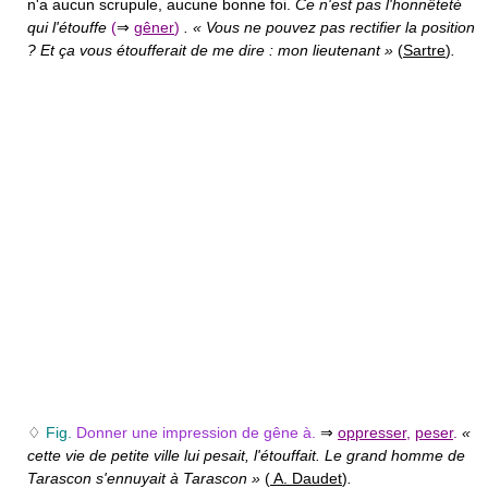
n'a aucun scrupule, aucune bonne foi.
Ce n'est pas l'honnêteté
qui l'étouffe
(
⇒
gêner
)
. « Vous ne pouvez pas rectifier la position
? Et ça vous étoufferait de me dire : mon lieutenant »
(
Sartre
)
.
♢
Fig.
Donner une impression de gêne à.
⇒
oppresser
,
peser
.
«
cette vie de petite ville lui pesait, l'étouffait. Le grand homme de
Tarascon s'ennuyait à Tarascon »
(
A. Daudet
)
.