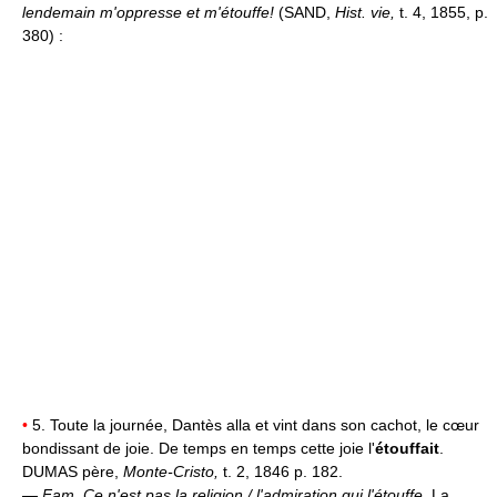
lendemain m'oppresse et m'étouffe!
(SAND,
Hist. vie,
t. 4, 1855, p.
380) :
•
5. Toute la journée, Dantès alla et vint dans son cachot, le cœur
bondissant de joie. De temps en temps cette joie l'
étouffait
.
DUMAS père,
Monte-Cristo,
t. 2, 1846 p. 182.
—
Fam.
Ce n'est pas la religion / l'admiration qui l'étouffe.
La