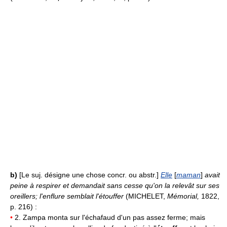
b)
[Le suj. désigne une chose concr. ou abstr.]
Elle
[
maman
]
avait
peine à respirer et demandait sans cesse qu'on la relevât sur ses
oreillers; l'enflure semblait l'étouffer
(MICHELET,
Mémorial,
1822,
p. 216) :
•
2. Zampa monta sur l'échafaud d'un pas assez ferme; mais