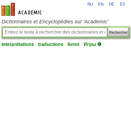
RU
EN
DE
ES
fr-academic.com
Dictionnaires et Encyclopédies sur 'Academic'
Recherche!
interprétations
traductions
livres
Игры ⚽