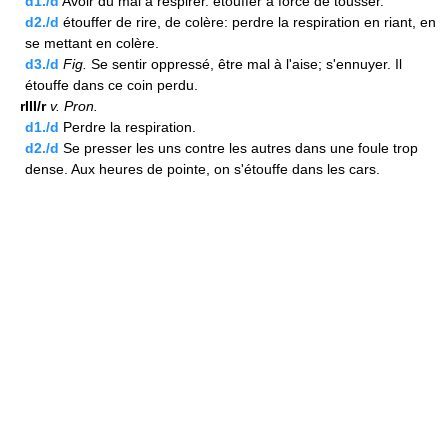
d1./d
Avoir du mal à respirer. étouffer à force de tousser.
d2./d
étouffer de rire, de colère: perdre la respiration en riant, en
se mettant en colère.
d3./d
Fig.
Se sentir oppressé, être mal à l'aise; s'ennuyer. Il
étouffe dans ce coin perdu.
rIII/r
v.
Pron.
d1./d
Perdre la respiration.
d2./d
Se presser les uns contre les autres dans une foule trop
dense. Aux heures de pointe, on s'étouffe dans les cars.