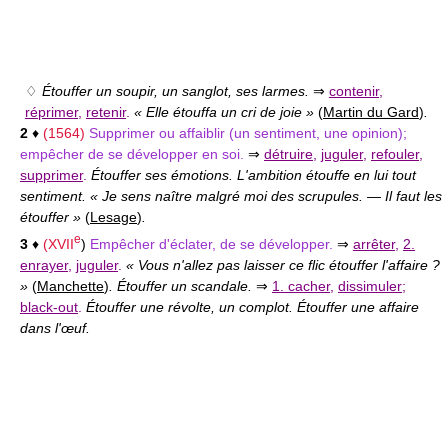
♢
Étouffer un soupir, un sanglot, ses larmes.
⇒
contenir
,
réprimer
,
retenir
.
« Elle étouffa un cri de joie »
(
Martin du Gard
)
.
2
♦
(1564)
Supprimer ou affaiblir (un sentiment, une opinion);
empêcher de se développer en soi.
⇒
détruire
,
juguler
,
refouler
,
supprimer
.
Étouffer ses émotions. L'ambition étouffe en lui tout
sentiment. « Je sens naître malgré moi des scrupules. — Il faut les
étouffer »
(
Lesage
)
.
e
3
♦
(
XVII
)
Empêcher d'éclater, de se développer.
⇒
arrêter
,
2.
enrayer
,
juguler
.
« Vous n'allez pas laisser ce flic étouffer l'affaire ?
»
(
Manchette
)
. Étouffer un scandale.
⇒
1. cacher
,
dissimuler
;
black-out
.
Étouffer une révolte, un complot. Étouffer une affaire
dans l'œuf.