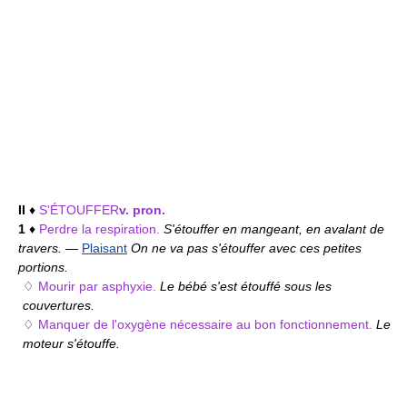
II
♦
S'ÉTOUFFER
v. pron.
1
♦
Perdre la respiration.
S'étouffer en mangeant, en avalant de
travers.
—
Plaisant
On ne va pas s'étouffer avec ces petites
portions.
♢
Mourir par asphyxie.
Le bébé s'est étouffé sous les
couvertures.
♢
Manquer de l'oxygène nécessaire au bon fonctionnement.
Le
moteur s'étouffe.