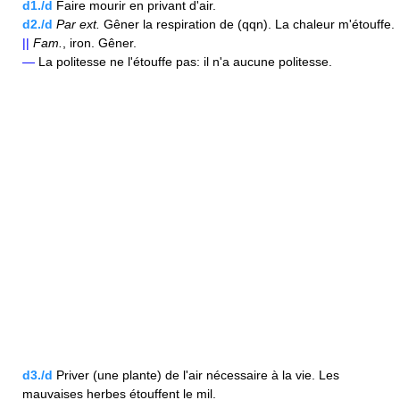
d1./d
Faire mourir en privant d'air.
d2./d
Par ext.
Gêner la respiration de (qqn). La chaleur m'étouffe.
||
Fam.
, iron. Gêner.
—
La politesse ne l'étouffe pas: il n'a aucune politesse.
d3./d
Priver (une plante) de l'air nécessaire à la vie. Les
mauvaises herbes étouffent le mil.