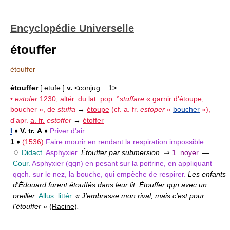
Encyclopédie Universelle
étouffer
étouffer
étouffer
[ etufe ]
v.
<conjug. : 1>
•
estofer
1230; altér. du
lat. pop.
°
stuffare
« garnir d'étoupe,
boucher », de
stuffa
→
étoupe
(
cf.
a. fr.
estoper
«
boucher
»),
d'apr.
a. fr.
estoffer
→
étoffer
I
♦
V. tr.
A
♦
Priver d'air.
1
♦
(1536)
Faire mourir en rendant la respiration impossible.
♢
Didact.
Asphyxier.
Étouffer par submersion.
⇒
1. noyer
.
—
Cour.
Asphyxier (qqn) en pesant sur la poitrine, en appliquant
qqch. sur le nez, la bouche, qui empêche de respirer.
Les enfants
d'Édouard furent étouffés dans leur lit. Étouffer qqn avec un
oreiller.
Allus. littér.
« J'embrasse mon rival, mais c'est pour
l'étouffer »
(
Racine
)
.