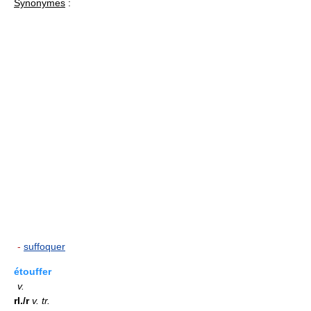
Synonymes
:
-
suffoquer
étouffer
v.
rI./r
v.
tr.