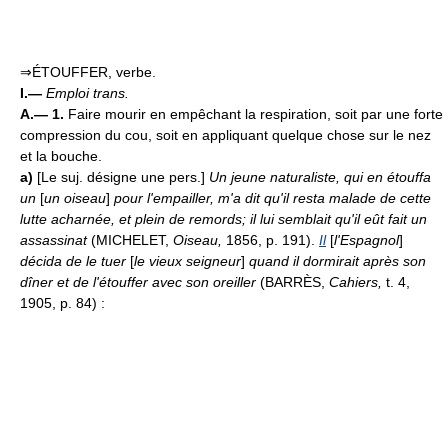
⇒ÉTOUFFER, verbe.
I.—
Emploi trans.
A.— 1.
Faire mourir en empêchant la respiration, soit par une forte
compression du cou, soit en appliquant quelque chose sur le nez
et la bouche.
a)
[Le suj. désigne une pers.]
Un jeune naturaliste, qui en étouffa
un
[
un oiseau
]
pour l'empailler, m'a dit qu'il resta malade de cette
lutte acharnée, et plein de remords; il lui semblait qu'il eût fait un
assassinat
(MICHELET,
Oiseau,
1856, p. 191).
Il
[
l'Espagnol
]
décida de le tuer
[
le vieux seigneur
]
quand il dormirait après son
dîner et de l'étouffer avec son oreiller
(BARRÈS,
Cahiers,
t. 4,
1905, p. 84) :