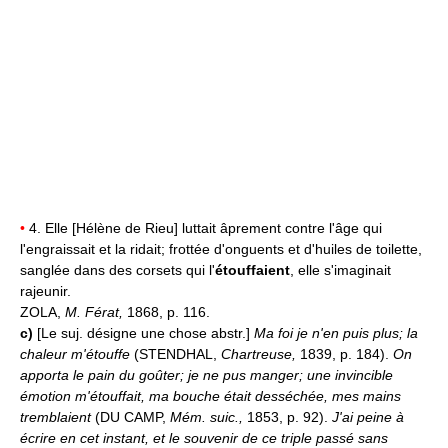
•
4. Elle [Hélène de Rieu] luttait âprement contre l'âge qui
l'engraissait et la ridait; frottée d'onguents et d'huiles de toilette,
sanglée dans des corsets qui l'
étouffaient
, elle s'imaginait
rajeunir.
ZOLA,
M. Férat,
1868, p. 116.
c)
[Le suj. désigne une chose abstr.]
Ma foi je n'en puis plus; la
chaleur m'étouffe
(STENDHAL,
Chartreuse,
1839, p. 184).
On
apporta le pain du goûter; je ne pus manger; une invincible
émotion m'étouffait, ma bouche était desséchée, mes mains
tremblaient
(DU CAMP,
Mém. suic.,
1853, p. 92).
J'ai peine à
écrire en cet instant, et le souvenir de ce triple passé sans