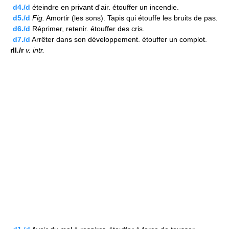
d4./d
éteindre en privant d'air. étouffer un incendie.
d5./d
Fig.
Amortir (les sons). Tapis qui étouffe les bruits de pas.
d6./d
Réprimer, retenir. étouffer des cris.
d7./d
Arrêter dans son développement. étouffer un complot.
rII./r
v.
intr.