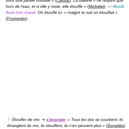
sous une pesée invisible »
(
Camus
)
. La baleine « ne respire que
hors de l'eau, et si elle y reste, elle étouffe »
(
Michelet
)
.
—
Absolt
Avoir très chaud.
On étouffe ici. « malgré la nuit on étouffait »
(
Fromentin
)
.
♢
Étouffer de rire.
⇒
s'étrangler
.
« Tous les dos se courbent; ils
étranglent de rire, ils étouffent, ils n'en peuvent plus »
(
Dorgelès
)
.