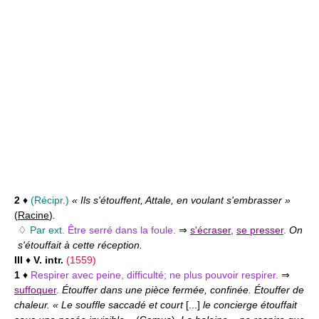
2
♦
(Récipr.)
« Ils s'étouffent, Attale, en voulant s'embrasser »
(
Racine
)
.
♢
Par ext.
Être serré dans la foule.
⇒
s'écraser
,
se presser
.
On
s'étouffait à cette réception.
III
♦
V. intr.
(1559)
1
♦
Respirer avec peine, difficulté; ne plus pouvoir respirer.
⇒
suffoquer
.
Étouffer dans une pièce fermée, confinée. Étouffer de
chaleur. « Le souffle saccadé et court
[...]
le concierge étouffait