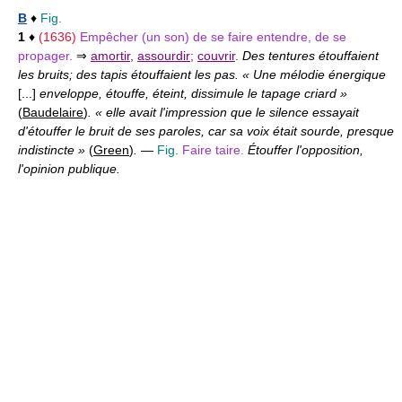
B
♦
Fig.
1
♦
(1636)
Empêcher (un son) de se faire entendre, de se
propager.
⇒
amortir
,
assourdir
;
couvrir
.
Des tentures étouffaient
les bruits; des tapis étouffaient les pas. « Une mélodie énergique
[...]
enveloppe, étouffe, éteint, dissimule le tapage criard »
(
Baudelaire
)
. « elle avait l'impression que le silence essayait
d'étouffer le bruit de ses paroles, car sa voix était sourde, presque
indistincte »
(
Green
)
.
—
Fig.
Faire taire.
Étouffer l'opposition,
l'opinion publique.