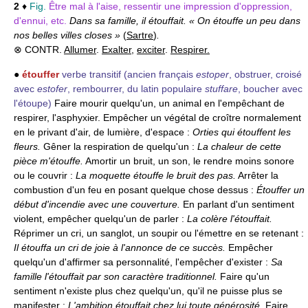
2
♦
Fig.
Être mal à l'aise, ressentir une impression d'oppression,
d'ennui, etc.
Dans sa famille, il étouffait. « On étouffe un peu dans
nos belles villes closes »
(
Sartre
)
.
⊗ CONTR.
Allumer
.
Exalter
,
exciter
.
Respirer.
●
étouffer
verbe transitif
(ancien français
estoper
, obstruer, croisé
avec
estofer
, rembourrer, du latin populaire
stuffare
, boucher avec
l'étoupe)
Faire mourir quelqu'un, un animal en l'empêchant de
respirer, l'asphyxier. Empêcher un végétal de croître normalement
en le privant d'air, de lumière, d'espace :
Orties qui étouffent les
fleurs.
Gêner la respiration de quelqu'un :
La chaleur de cette
pièce m'étouffe.
Amortir un bruit, un son, le rendre moins sonore
ou le couvrir :
La moquette étouffe le bruit des pas.
Arrêter la
combustion d'un feu en posant quelque chose dessus :
Étouffer un
début d'incendie avec une couverture.
En parlant d'un sentiment
violent, empêcher quelqu'un de parler :
La colère l'étouffait.
Réprimer un cri, un sanglot, un soupir ou l'émettre en se retenant :
Il étouffa un cri de joie à l'annonce de ce succès.
Empêcher
quelqu'un d'affirmer sa personnalité, l'empêcher d'exister :
Sa
famille l'étouffait par son caractère traditionnel.
Faire qu'un
sentiment n'existe plus chez quelqu'un, qu'il ne puisse plus se
manifester :
L'ambition étouffait chez lui toute générosité.
Faire