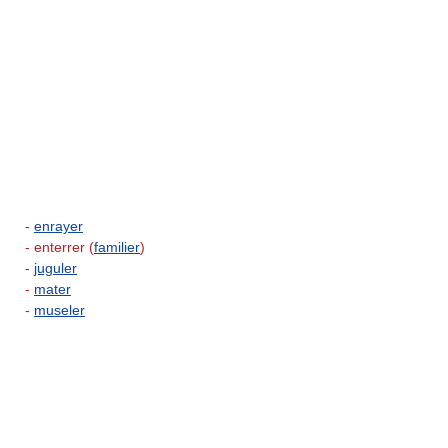
-
enrayer
- enterrer (
familier
)
-
juguler
-
mater
-
museler