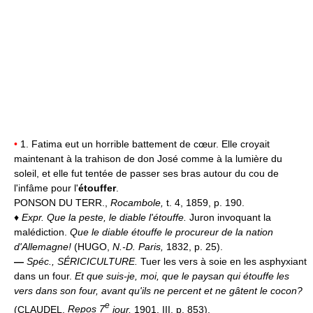
•
1. Fatima eut un horrible battement de cœur. Elle croyait
maintenant à la trahison de don José comme à la lumière du
soleil, et elle fut tentée de passer ses bras autour du cou de
l'infâme pour l'
étouffer
.
PONSON DU TERR.,
Rocambole,
t. 4, 1859, p. 190.
♦
Expr.
Que la peste, le diable l'étouffe.
Juron invoquant la
malédiction.
Que le diable étouffe le procureur de la nation
d'Allemagne!
(HUGO,
N.-D. Paris,
1832, p. 25).
—
Spéc.,
SÉRICICULTURE.
Tuer les vers à soie en les asphyxiant
dans un four.
Et que suis-je, moi, que le paysan qui étouffe les
vers dans son four, avant qu'ils ne percent et ne gâtent le cocon?
e
(CLAUDEL,
Repos 7
jour,
1901, III, p. 853).